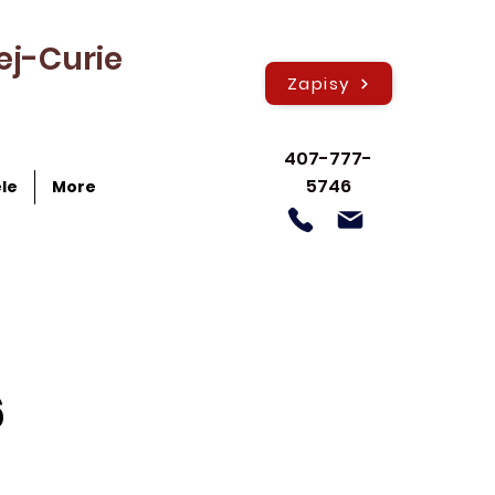
ej-Curie
Zapisy
407-777-
5746
le
More
6