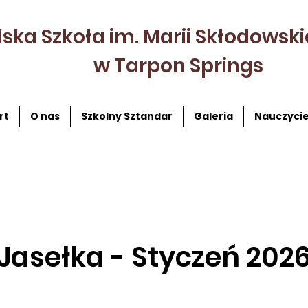
lska Szkoła im. Marii Skłodowski
w Tarpon Springs
rt
O nas
Szkolny Sztandar
Galeria
Nauczycie
Jasełka - Styczeń 202